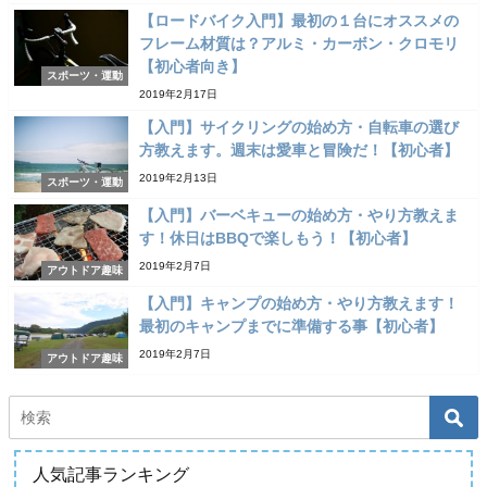
【ロードバイク入門】最初の１台にオススメの
フレーム材質は？アルミ・カーボン・クロモリ
【初心者向き】
スポーツ・運動
2019年2月17日
【入門】サイクリングの始め方・自転車の選び
方教えます。週末は愛車と冒険だ！【初心者】
2019年2月13日
スポーツ・運動
【入門】バーベキューの始め方・やり方教えま
す！休日はBBQで楽しもう！【初心者】
2019年2月7日
アウトドア趣味
【入門】キャンプの始め方・やり方教えます！
最初のキャンプまでに準備する事【初心者】
2019年2月7日
アウトドア趣味
人気記事ランキング