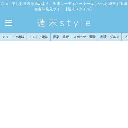
さあ、楽しむ週末を始めよう。週末コーディネーター福ちゃんが運営する総
合趣味発見サイト【週末スタイル】
アウトドア趣味
インドア趣味
音楽・芸術
スポーツ・運動
料理・グルメ
プ