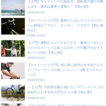
【入門】サイクリングの始め方・自転車の選び方教
えます。週末は愛車と冒険だ！【初心者】
2019年2月13日
【ロードバイク入門】最初の１台にオススメのフレ
ーム材質は？アルミ・カーボン・クロモリ【初心者
向き】
2019年2月17日
【入門】通勤からレースまでＯＫ！最初の１台にシ
クロクロスバイクはありなのか！その魅力やおすす
めバイク紹介【初心者】
2019年2月21日
【ロードバイク入門】初心者に絶対おすすめのコス
トパフォーマンスの良いヘルメット3選【クロスバ
イク】
2019年3月16日
ン【入門】大自然を駆け抜ける！マウンテバイクの
始め方とおすすめ入門モデル４選【初心者】
2019年5月11日