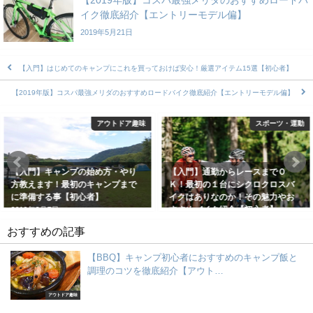
【2019年版】コスパ最強メリダのおすすめロードバ
イク徹底紹介【エントリーモデル偏】
2019年5月21日
【入門】はじめてのキャンプにこれを買っておけば安心！厳選アイテム15選【初心者】
【2019年版】コスパ最強メリダのおすすめロードバイク徹底紹介【エントリーモデル偏】
アウトドア趣味
スポーツ・運動
【入門】キャンプの始め方・やり
【入門】通勤からレースまでＯ
方教えます！最初のキャンプまで
Ｋ！最初の１台にシクロクロスバ
に準備する事【初心者】
イクはありなのか！その魅力やお
すすめバイク紹介【初心者】
2019年2月7日
2019年2月21日
おすすめの記事
【BBQ】キャンプ初心者におすすめのキャンプ飯と
調理のコツを徹底紹介【アウト…
アウトドア趣味