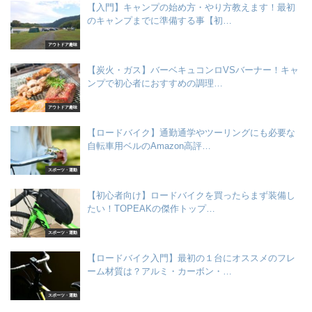
【入門】キャンプの始め方・やり方教えます！最初
のキャンプまでに準備する事【初…
アウトドア趣味
【炭火・ガス】バーベキュコンロVSバーナー！キャ
ンプで初心者におすすめの調理…
アウトドア趣味
【ロードバイク】通勤通学やツーリングにも必要な
自転車用ベルのAmazon高評…
スポーツ・運動
【初心者向け】ロードバイクを買ったらまず装備し
たい！TOPEAKの傑作トップ…
スポーツ・運動
【ロードバイク入門】最初の１台にオススメのフレ
ーム材質は？アルミ・カーボン・…
スポーツ・運動